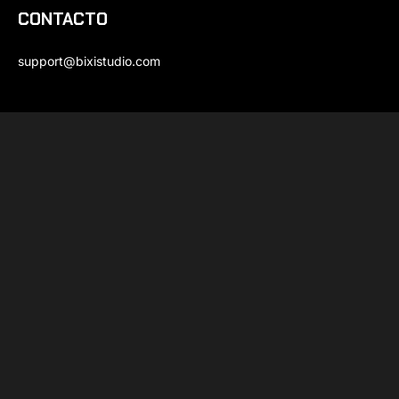
CONTACTO
support@bixistudio.com
UBICACIÓN
Av. de la Paz 40, San Ángel
Contamos con estacionamiento
+ INFO
LET'S TALK!