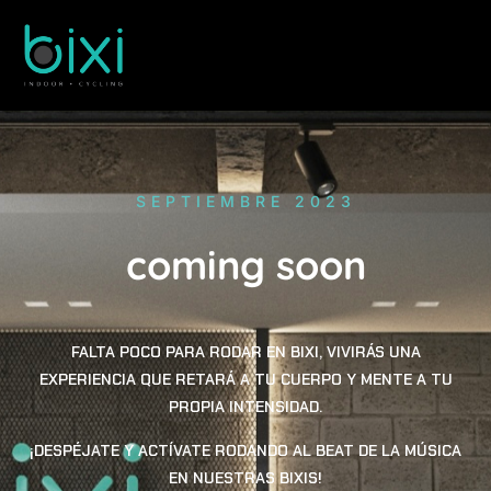
SEPTIEMBRE 2023
coming soon
FALTA POCO PARA RODAR EN BIXI, VIVIRÁS UNA
EXPERIENCIA QUE RETARÁ A TU CUERPO Y MENTE A TU
PROPIA INTENSIDAD.
¡DESPÉJATE Y ACTÍVATE RODANDO AL BEAT DE LA MÚSICA
EN NUESTRAS BIXIS!